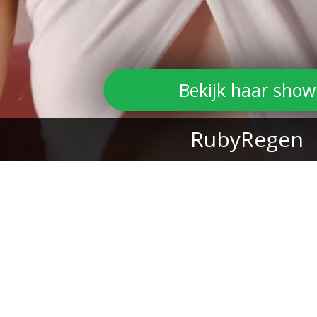
Bekijk haar show
RubyRegen